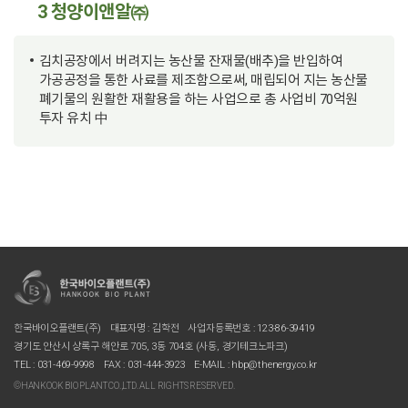
3 청양이앤알㈜
김치공장에서 버려지는 농산물 잔재물(배추)을 반입하여
가공공정을 통한 사료를 제조함으로써, 매립되어 지는 농산물
폐기물의 원활한 재활용을 하는 사업으로 총 사업비 70억원
투자 유치 中
한국바이오플랜트(주)
대표자명 : 김학전
사업자등록번호 : 123-86-39419
경기도 안산시 상록구 해안로 705, 3동 704호 (사동, 경기테크노파크)
TEL : 031-469-9998
FAX : 031-444-3923
E-MAIL : hbp@thenergy.co.kr
©HANKOOK BIO PLANT CO.,LTD. ALL RIGHTS RESERVED.