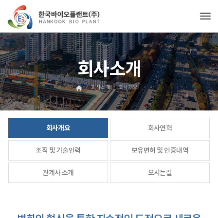
Tog
회사소개
회사소개
회사개요
회사개요
회사연혁
조직 및 기술인력
보유면허 및 인증내역
관계사 소개
오시는길