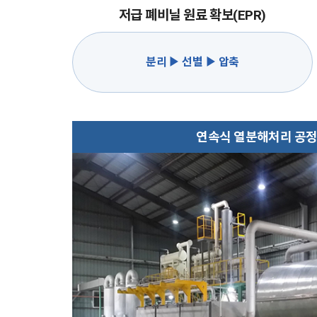
저급 폐비닐 원료 확보(EPR)
분리 ▶ 선별 ▶ 압축
연속식 열분해처리 공