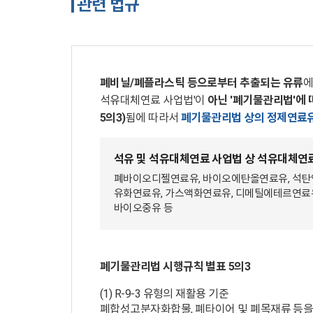
관련 법규
폐비닐/폐플라스틱 등으로부터 추출되는 유류
에
석유대체연료 사업법'이
아닌 '폐기물관리법'에 
5의3)
됨에 따라서
폐기물관리법 상의 정제연료유
석유 및 석유대체연료 사업법 상 석유대체연
폐바이오디젤연료유, 바이오에탄올연료유, 석탄
유화연료유, 가스액화연료유, 디메틸에테르연료
바이오중유 등
폐기물관리법 시행규칙 별표 5의3
(1) R-9-3 유형의 재활용 기준
폐합성고분자화합물, 폐타이어 및 폐목재류 등을