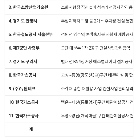
3. 한국소방산업기술원
소화시험장 집진설비 성능개선공사 감리용역
4. 경기도 안양시
주접지하차도 옆 등 2개소 주차장 건설 통합
5. 한국철도공사 서울본부
경원선 양주역 여객홈지붕 지붕재 개량공사
6. 제7군단 사령부
군단 대보수 1차 2공구 건설사업관리용역
7. 경기도 구리시
별내선 BN4정거장 에스컬레이터 설치공사 감
8. 한국가스공사
고성~통영(광도천3교)구간 배관이설 및 핫태핑
9. (주)뉴원테크
소각재 종합 재활용 사업 건설사업관리용역
10. 한국가스공사
백운~제천(통로암거)구간 배관이설공사 건
11. 한국가스공사
두명~양산(개곡마을)구간 배관이설공사 건
계