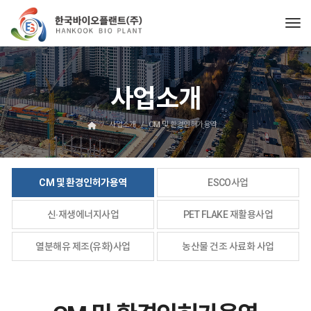
Tog
사업소개
사업소개
CM 및 환경인허가용역
CM 및 환경인허가용역
ESCO사업
신∙재생에너지사업
PET FLAKE 재활용사업
열분해유 제조(유화)사업
농산물 건조 사료화 사업