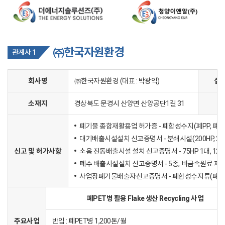
㈜한국자원환경
관계사 1
회사명
㈜한국자원환경 (대표 : 박광익)
설
소재지
경상북도 문경시 산양면 산양공단1길 31
폐기물 종합재활용업 허가증 - 폐합성수지(폐PP, 폐PET
대기배출시설설치 신고증명서 - 분쇄시설(200HP, 20H
신고 및 허가사항
소음 진동배출시설 설치 신고증명서 - 75HP 1대, 125
폐수 배출시설설치 신고증명서 - 5종, 비금속원료 재생업
사업장폐기물배출자신고증명서 - 폐합성수지류(폐염
폐PET병 활용 Flake 생산 Recycling 사업
주요사업
반입 : 폐PET병 1,200톤/월