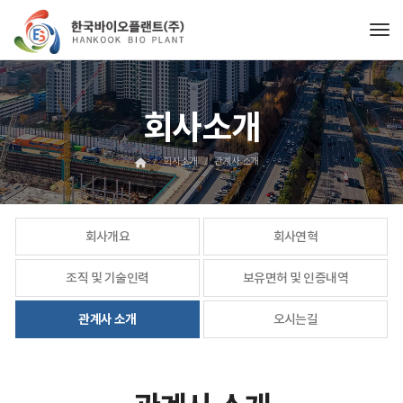
Tog
회사소개
회사소개
관계사 소개
회사개요
회사연혁
조직 및 기술인력
보유면허 및 인증내역
관계사 소개
오시는길