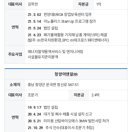
대표이사
김학전
자본금
1억
21. 3. 02
한양대ERICA 창업보육센터 입주
21. 5. 14
이노폴리스 Start-Up 프로그램 참가
연혁
21. 5. 24
법인 설립
21. 6. 23
폐기물재활용 기자재 납품 계약(15억) 체결
(발주: ㈜한국자원환경, EPC: ㈜테크로스워터앤에너지)
에너지절약용역서비스 및 엔지니어링
주요사업
시설물유지관리용역
청양이앤알㈜
소재지
충남 청양군 운곡면
청신로 567-51
대표이사
조문기
자본금
2.4억
19. 9. 17
법인 설립
20. 4. 24
대기 및 폐수 배출 시설 설치 신고
연혁
20. 5. 21
미이용 산림바이오매스 3MW 발전사업 허가
21. 10. 29
주식 인수(대표이사 조문기 취임)