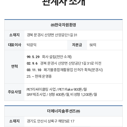
관계사 소개
㈜한국자원환경
소재지
경북 문경시 산양면
산양공단1길 31
대표이사
박광익
자본금
50억
99. 5. 29
회사 설립(천안 소재)
02. 9. 6
경북 문경시 산양면 산양공단1길 31로 이전
연혁
03. 11. 10
폐기물종합재활용업 인허가 획득(문경시)
25. ~ 현재 운영중
PET리싸이클링 사업 / PET Flake 900톤/월
주요사업
SRF제조사업 / 성형 400톤/월, 비성형 1,200톤/월
더에너지솔루션즈㈜
소재지
경기도 안산시 상록구
해양5로 17