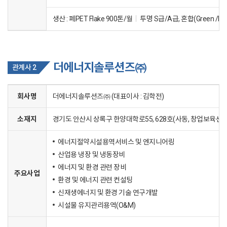
생산 :
폐PET Flake 900톤/월
투명 S급/A급, 혼합(Green /Br
더에너지솔루션즈㈜
관계사 2
회사명
더에너지솔루션즈㈜ (대표이사 : 김학전)
소재지
경기도 안산시 상록구 한양대학로55, 628호(사동, 창업보육센터
에너지절약시설용역서비스 및 엔지니어링
산업용 냉장 및 냉동장비
에너지 및 환경 관련 장비
주요사업
환경 및 에너지 관련 컨설팅
신재생에너지 및 환경 기술 연구개발
시설물 유지관리용역(O&M)