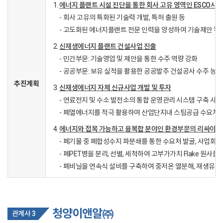
에너지 플랜트 시설 진단을 통한 회사 고유 영역인 ESCO사
회사 고유의 특화된 기술력 개발, 특허 출원 등
고도화된 에너지플랜트 전문 인력을 양성하여 기술제안 부
신재생에너지 플랜트 건설사업 진출
민간부문: 기술영업 및 제안을 통한 수주 역량 강화
공공부문: 보유 실적을 활용한 공공발주 건설공사 수주 능력
추진계획
신재생에너지 자체 신규사업 개발 및 투자
연료전지 및 수소 발전소의 통합 운영관리 시스템 구축 사업
폐열에너지를 적극 활용하여 산업단지내 스팀공급 수요처
에너지와 접목 가능하고 융복합 분야인 환경부문의 리싸이클
폐기물 중 폐합성수지 파분쇄를 통한 수요처 발굴, 사업화
폐PET병을 분리, 선별, 세척하여 고부가가치 Flake 원사
폐비닐을 연속식 설비를 구축하여 중저온 열분해, 재생유 
청양이앤알㈜
관계사 3